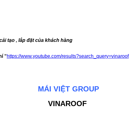
ải tạo , lắp đặt của khách hàng
í “
https://www.youtube.com/results?search_query=vinaroof
MÁI VIỆT GROUP
VINAROOF