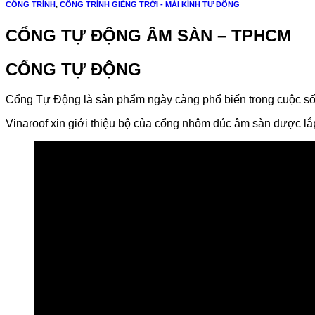
CÔNG TRÌNH
,
CÔNG TRÌNH GIẾNG TRỜI - MÁI KÍNH TỰ ĐỘNG
CỔNG TỰ ĐỘNG ÂM SÀN – TPHCM
CỔNG TỰ ĐỘNG
Cổng Tự Động là sản phẩm ngày càng phổ biến trong cuộc sống
Vinaroof xin giới thiệu bộ của cổng nhôm đúc âm sàn được lắ