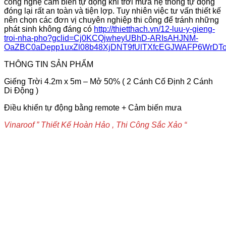
công nghệ cảm biến tự động khi trời mưa hệ thống tự động
đóng lại rất an toàn và tiện lợp. Tuy nhiên việc tư vấn thiết kế
nên chọn các đơn vị chuyên nghiệp thi công để tránh những
phát sinh không đáng có
http://thietthach.vn/12-luu-y-gieng-
troi-nha-pho?gclid=Cj0KCQjwheyUBhD-ARIsAHJNM-
OaZBC0aDepp1uxZl08b48XjDNT9fUlTXfcEGJWAFP6WrDT
THÔNG TIN SẢN PHẨM
Giếng Trời 4.2m x 5m – Mở 50% ( 2 Cánh Cố Định 2 Cánh
Di Động )
Điều khiển tự động bằng remote + Cảm biến mưa
Vinaroof ” Thiết Kế Hoàn Hảo , Thi Công Sắc Xảo “