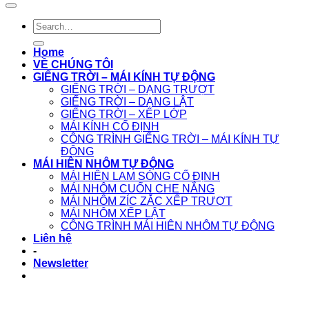
Home
VỀ CHÚNG TÔI
GIẾNG TRỜI – MÁI KÍNH TỰ ĐỘNG
GIẾNG TRỜI – DẠNG TRƯỢT
GIẾNG TRỜI – DẠNG LẬT
GIẾNG TRỜI – XẾP LỚP
MÁI KÍNH CỐ ĐỊNH
CÔNG TRÌNH GIẾNG TRỜI – MÁI KÍNH TỰ
ĐỘNG
MÁI HIÊN NHÔM TỰ ĐỘNG
MÁI HIÊN LAM SÓNG CỐ ĐỊNH
MÁI NHÔM CUỐN CHE NẮNG
MÁI NHÔM ZÍC ZẮC XẾP TRƯỢT
MÁI NHÔM XẾP LẬT
CÔNG TRÌNH MÁI HIÊN NHÔM TỰ ĐỘNG
Liên hệ
-
Newsletter