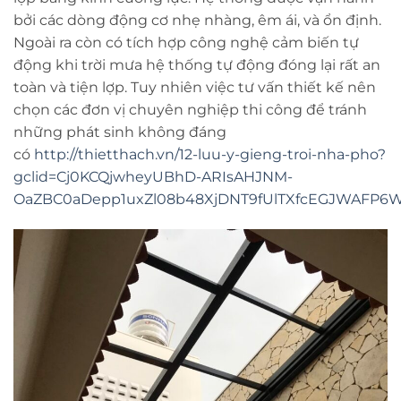
bởi các dòng động cơ nhẹ nhàng, êm ái, và ổn định.
Ngoài ra còn có tích hợp công nghệ cảm biến tự
động khi trời mưa hệ thống tự động đóng lại rất an
toàn và tiện lợp. Tuy nhiên việc tư vấn thiết kế nên
chọn các đơn vị chuyên nghiệp thi công để tránh
những phát sinh không đáng
có
http://thietthach.vn/12-luu-y-gieng-troi-nha-pho?
gclid=Cj0KCQjwheyUBhD-ARIsAHJNM-
OaZBC0aDepp1uxZl08b48XjDNT9fUlTXfcEGJWAFP6