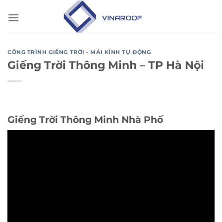
Bỏ
qua
nội
dung
CÔNG TRÌNH GIẾNG TRỜI - MÁI KÍNH TỰ ĐỘNG
Giếng Trời Thông Minh – TP Hà Nội
Giếng Trời Thông Minh Nhà Phố