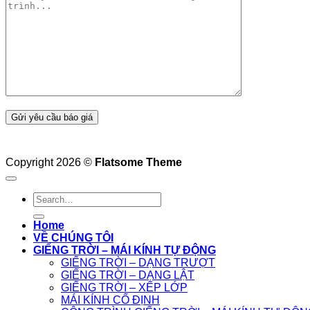
Copyright 2026 ©
Flatsome Theme
Home
VỀ CHÚNG TÔI
GIẾNG TRỜI – MÁI KÍNH TỰ ĐỘNG
GIẾNG TRỜI – DẠNG TRƯỢT
GIẾNG TRỜI – DẠNG LẬT
GIẾNG TRỜI – XẾP LỚP
MÁI KÍNH CỐ ĐỊNH