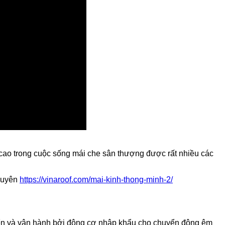
ng cao trong cuộc sống mái che sân thượng được rất nhiều các
 xuyên
https://vinaroof.com/mai-kinh-thong-minh-2/
hiển và vận hành bởi động cơ nhập khẩu cho chuyển động êm