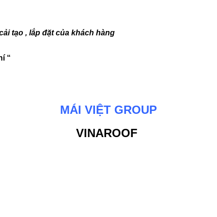
ải tạo , lắp đặt của khách hàng
í “
MÁI VIỆT GROUP
VINAROOF