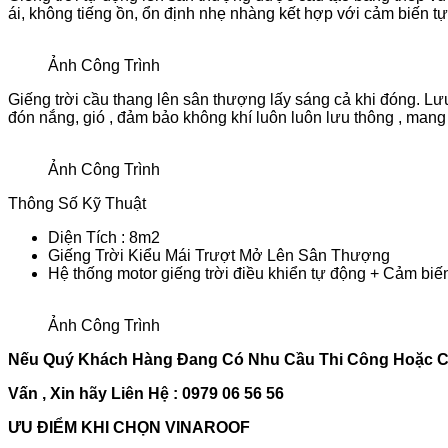
ái, không tiếng ồn, ổn định nhẹ nhàng kết hợp với cảm biến t
Ảnh Công Trình
Giếng trời cầu thang lên sân thượng lấy sáng cả khi đóng. Lư
đón nắng, gió , đảm bảo không khí luôn luôn lưu thông , mang
Ảnh Công Trình
Thông Số Kỹ Thuật
Diện Tích : 8m2
Giếng Trời Kiểu Mái Trượt Mở Lên Sân Thượng
Hệ thống motor giếng trời điều khiển tự động + Cảm biế
Ảnh Công Trình
Nếu Quý Khách Hàng Đang Có Nhu Cầu Thi Công Hoặc 
Vấn , Xin hãy Liên Hệ : 0979 06 56 56
ƯU ĐIỂM KHI CHỌN VINAROOF