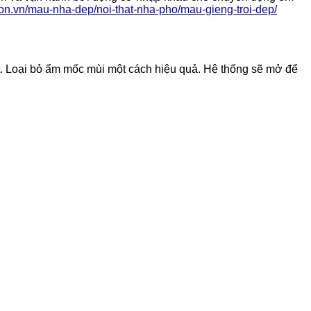
gon.vn/mau-nha-dep/noi-that-nha-pho/mau-gieng-troi-dep/
át. Loại bỏ ẩm mốc mùi một cách hiệu quả. Hệ thống sẽ mở để