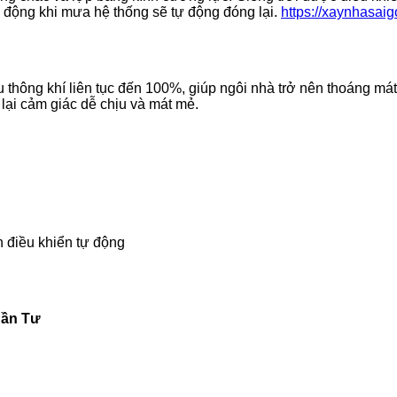
ự động khi mưa hệ thống sẽ tự động đóng lại.
https://xaynhasai
u thông khí liên tục đến 100%, giúp ngôi nhà trở nên thoáng m
 lại cảm giác dễ chịu và mát mẻ.
n điều khiển tự động
Cần Tư