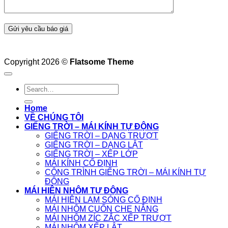
Copyright 2026 ©
Flatsome Theme
Home
VỀ CHÚNG TÔI
GIẾNG TRỜI – MÁI KÍNH TỰ ĐỘNG
GIẾNG TRỜI – DẠNG TRƯỢT
GIẾNG TRỜI – DẠNG LẬT
GIẾNG TRỜI – XẾP LỚP
MÁI KÍNH CỐ ĐỊNH
CÔNG TRÌNH GIẾNG TRỜI – MÁI KÍNH TỰ
ĐỘNG
MÁI HIÊN NHÔM TỰ ĐỘNG
MÁI HIÊN LAM SÓNG CỐ ĐỊNH
MÁI NHÔM CUỐN CHE NẮNG
MÁI NHÔM ZÍC ZẮC XẾP TRƯỢT
MÁI NHÔM XẾP LẬT