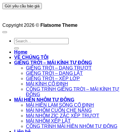
Copyright 2026 ©
Flatsome Theme
Home
VỀ CHÚNG TÔI
GIẾNG TRỜI – MÁI KÍNH TỰ ĐỘNG
GIẾNG TRỜI – DẠNG TRƯỢT
GIẾNG TRỜI – DẠNG LẬT
GIẾNG TRỜI – XẾP LỚP
MÁI KÍNH CỐ ĐỊNH
CÔNG TRÌNH GIẾNG TRỜI – MÁI KÍNH TỰ
ĐỘNG
MÁI HIÊN NHÔM TỰ ĐỘNG
MÁI HIÊN LAM SÓNG CỐ ĐỊNH
MÁI NHÔM CUỐN CHE NẮNG
MÁI NHÔM ZÍC ZẮC XẾP TRƯỢT
MÁI NHÔM XẾP LẬT
CÔNG TRÌNH MÁI HIÊN NHÔM TỰ ĐỘNG
Liên hệ