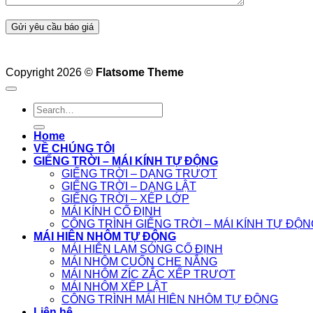
Copyright 2026 ©
Flatsome Theme
Home
VỀ CHÚNG TÔI
GIẾNG TRỜI – MÁI KÍNH TỰ ĐỘNG
GIẾNG TRỜI – DẠNG TRƯỢT
GIẾNG TRỜI – DẠNG LẬT
GIẾNG TRỜI – XẾP LỚP
MÁI KÍNH CỐ ĐỊNH
CÔNG TRÌNH GIẾNG TRỜI – MÁI KÍNH TỰ ĐỘN
MÁI HIÊN NHÔM TỰ ĐỘNG
MÁI HIÊN LAM SÓNG CỐ ĐỊNH
MÁI NHÔM CUỐN CHE NẮNG
MÁI NHÔM ZÍC ZẮC XẾP TRƯỢT
MÁI NHÔM XẾP LẬT
CÔNG TRÌNH MÁI HIÊN NHÔM TỰ ĐỘNG
Liên hệ