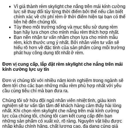
Vì giá thành rèm skylight che nắng trên mái kính cường
lực sẽ thay đổi tùy từng thời điểm bởi thế nếu cần biết
chính xác về chi phí rèm ở thời điểm hiện tại bạn có thể
liên hệ đến chúng tôi.
Tùy theo môi trường sống và mục tiêu sử dụng rèm
bạn hãy lựa chọn cho mình mẫu rèm thích hợp nhất.
Bạn nên nhận tư vấn nhằm chọn lựa cho mình mẫu
rèm, kích thước ưng ý nhất. Bởi nhân viên tư vấn sẽ
hiểu rõ hơn về đặc tính của sản phẩm cùng môi trường
phát huy công dụng tốt nhất ở rèm.
Đơn vị cung cấp, lắp đặt rèm skylight che nắng trên mái
kính cường lực uy tín
Đơn vị chúng tôi với nhiều năm kinh nghiệm trong ngành sẽ
đem tới cho các bạn những mẫu rèm phù hợp nhất với yêu
cầu cùng tiêu chí mà bạn đưa ra.
Chúng tôi sở hữu đội ngũ nhân viên nhiệt tình, giàu kinh
nghiệm sẽ tư vấn tận tâm để khách hàng cảm thấy hài lòng
nhất. Khi chọn rèm skylight che nắng trên mái kính cường
lực của chúng tôi, chúng tôi cam kết cung cấp đến bạn
những sản phẩm có xuất xứ, rõ ràng. Nguyên vật liệu được
nhập khẩu chính hãng, chất lượng cao, đa dạng cùng giá