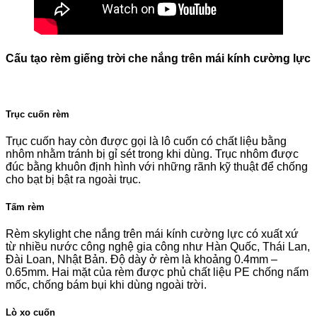
Cấu tạo rèm giếng trời che nắng trên mái kính cường lực
Trục cuốn rèm
Trục cuốn hay còn được gọi là lô cuốn có chất liệu bằng
nhôm nhằm tránh bị gỉ sét trong khi dùng. Trục nhôm được
đúc bằng khuôn định hình với những rãnh kỹ thuật để chống
cho bạt bị bật ra ngoài trục.
Tấm rèm
Rèm skylight che nắng trên mái kính cường lực có xuất xứ
từ nhiều nước công nghệ gia công như Hàn Quốc, Thái Lan,
Đài Loan, Nhật Bản. Độ dày ở rèm là khoảng 0.4mm –
0.65mm. Hai mặt của rèm được phủ chất liệu PE chống nấm
mốc, chống bám bụi khi dùng ngoài trời.
Lò xo cuốn