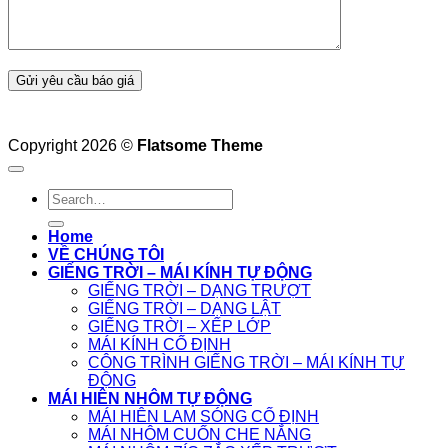
Copyright 2026 ©
Flatsome Theme
Home
VỀ CHÚNG TÔI
GIẾNG TRỜI – MÁI KÍNH TỰ ĐỘNG
GIẾNG TRỜI – DẠNG TRƯỢT
GIẾNG TRỜI – DẠNG LẬT
GIẾNG TRỜI – XẾP LỚP
MÁI KÍNH CỐ ĐỊNH
CÔNG TRÌNH GIẾNG TRỜI – MÁI KÍNH TỰ
ĐỘNG
MÁI HIÊN NHÔM TỰ ĐỘNG
MÁI HIÊN LAM SÓNG CỐ ĐỊNH
MÁI NHÔM CUỐN CHE NẮNG