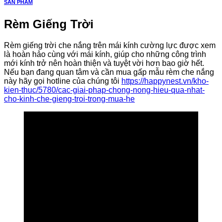
SẢN PHẨM
Rèm Giếng Trời
Rèm giếng trời che nắng trên mái kính cường lực được xem
là hoàn hảo cùng với mái kính, giúp cho những công trình
mới kính trở nên hoàn thiện và tuyệt vời hơn bao giờ hết.
Nếu bạn đang quan tâm và cần mua gấp mẫu rèm che nắng
này hãy gọi hotline của chúng tôi
https://happynest.vn/kho-
kien-thuc/5780/cac-giai-phap-chong-nong-hieu-qua-nhat-
cho-kinh-che-gieng-troi-trong-mua-he