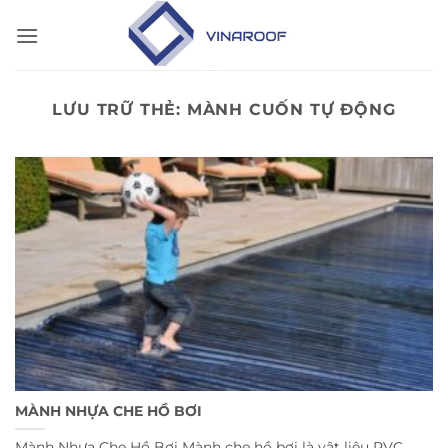
Bỏ
qua
nội
dung
LƯU TRỮ THẺ:
MÀNH CUỐN TỰ ĐỘNG
MÀNH NHỰA CHE HỒ BƠI
Mành Nhựa Che Hồ Bơi Mành che hồ bơi là vật liệu PVC