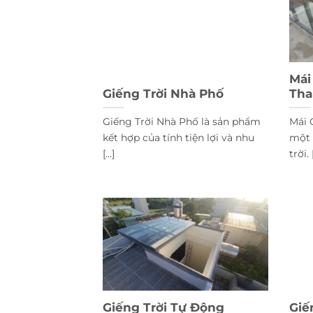
Mái
Giếng Trời Nhà Phố
Th
Giếng Trời Nhà Phố là sản phẩm
Mái 
kết hợp của tính tiện lợi và nhu
một 
[...]
trời. [
Giếng Trời Tự Động
Giế