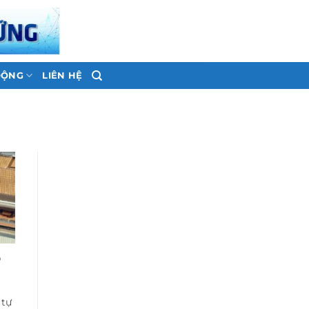
ĐỘNG
LIÊN HỆ
P
 tự