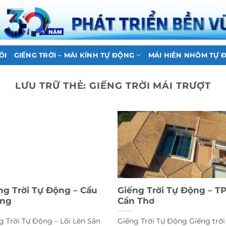
ÔI
GIẾNG TRỜI – MÁI KÍNH TỰ ĐỘNG
MÁI HIÊN NHÔM TỰ 
LƯU TRỮ THẺ:
GIẾNG TRỜI MÁI TRƯỢT
ng Trời Tự Động – Cầu
Giếng Trời Tự Động – T
ang
Cần Thơ
g Trời Tự Động – Lối Lên Sân
Giếng Trời Tự Động Giếng trời