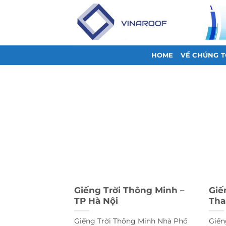
Bỏ
qua
nội
dung
HOME
VỀ CHÚNG T
Giếng Trời Thông Minh –
Giế
TP Hà Nội
Th
Giếng Trời Thông Minh Nhà Phố
Giến