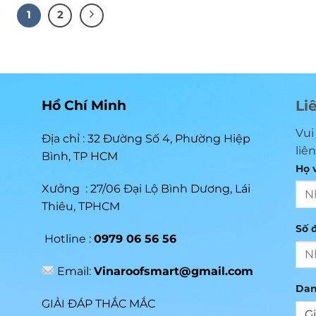
1
2
Hồ Chí Minh
Li
Vui
Địa chỉ : 32 Đường Số 4, Phường Hiệp
liê
Bình, TP HCM
Họ v
Xưởng : 27/06 Đại Lộ Bình Dương, Lái
Thiêu, TPHCM
Số đ
Hotline :
0979 06 56 56
Email:
Vinaroofsmart@gmail.com
Dan
GIẢI ĐÁP THẮC MẮC