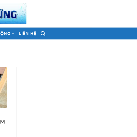
ĐỘNG
LIÊN HỆ
CM