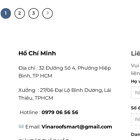
1
2
3
Hồ Chí Minh
Li
Vui
Địa chỉ : 32 Đường Số 4, Phường Hiệp
liê
Bình, TP HCM
Họ v
Xưởng : 27/06 Đại Lộ Bình Dương, Lái
Thiêu, TPHCM
Số đ
Hotline :
0979 06 56 56
Email:
Vinaroofsmart@gmail.com
Dan