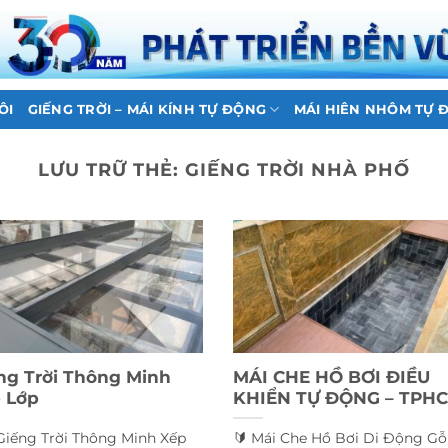
ÔI
GIẾNG TRỜI – MÁI KÍNH TỰ ĐỘNG
MÁI HIÊN NHÔM TỰ 
LƯU TRỮ THẺ:
GIẾNG TRỜI NHÀ PHỐ
ng Trời Thông Minh
MÁI CHE HỒ BƠI ĐIỀU
 Lớp
KHIỂN TỰ ĐỘNG – TPH
Giếng Trời Thông Minh Xếp
🔰 Mái Che Hồ Bơi Di Động Gỗ